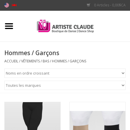
0 Articles - 0,00$CA
Accueil
Accessoires
Hommes / Garçons
Vêtements
ACCUEIL
/
VÊTEMENTS
/
BAS
/
HOMMES / GARÇONS
Souliers
Marques