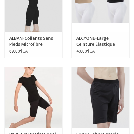
ALBAN-Collants Sans
ALCYONE-Large
Pieds Microfibre
Ceinture Élastique
Garçon Gousset
Pour Homme
69,00$CA
40,00$CA
Renforcé à
L'entrejambe-NOIR