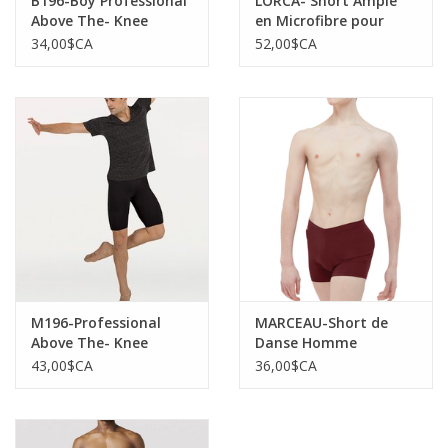
B196-Boy Professional
LORCA- Short Ample
Above The- Knee
en Microfibre pour
Length Pant-BLACK
Homme-NOIR
34,00$CA
52,00$CA
M196-Professional
MARCEAU-Short de
Above The- Knee
Danse Homme
Length Pant-BLACK
43,00$CA
36,00$CA