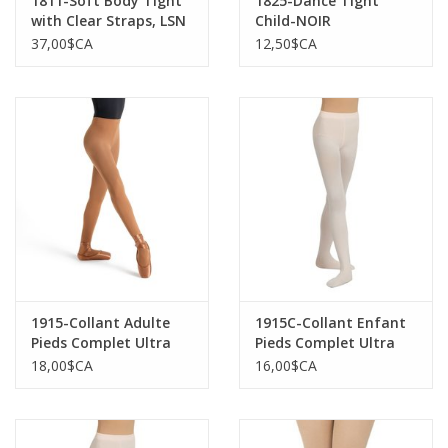
1811-Soft Body Tight
1825-Dance Tight
with Clear Straps, LSN
Child-NOIR
37,00$CA
12,50$CA
1915-Collant Adulte
1915C-Collant Enfant
Pieds Complet Ultra
Pieds Complet Ultra
Doux Ceinture Tricoté
Doux Ceinture Tricoté
18,00$CA
16,00$CA