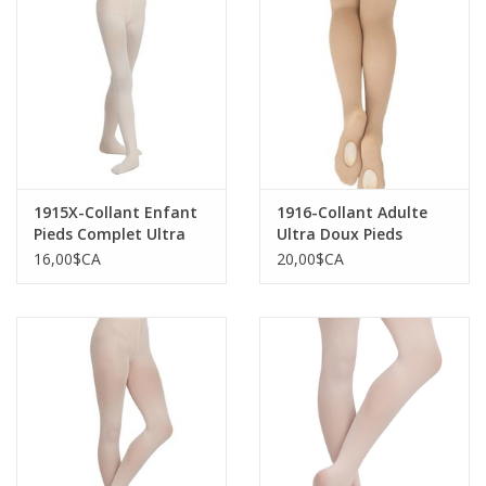
1915X-Collant Enfant
1916-Collant Adulte
Pieds Complet Ultra
Ultra Doux Pieds
Doux Ceinture Tricoté
Amovibles Ceinture
16,00$CA
20,00$CA
Tricoté