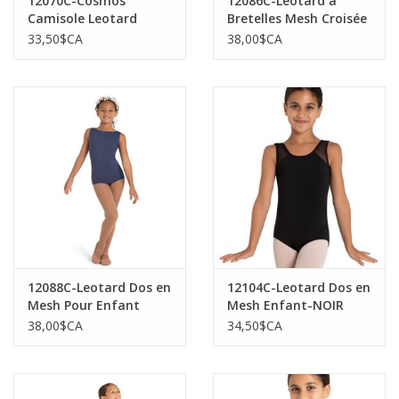
12070C-Cosmos
12086C-Leotard à
Camisole Leotard
Bretelles Mesh Croisée
au Dos pour Enfant-
33,50$CA
38,00$CA
NOIR
12088C-Leotard Dos en
12104C-Leotard Dos en
Mesh Pour Enfant
Mesh Enfant-NOIR
38,00$CA
34,50$CA