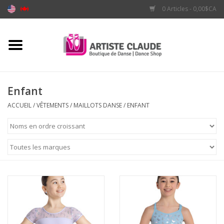
0 Articles - 0,00$CA
Accueil
Accessoires
Enfant
Vêtements
ACCUEIL
/
VÊTEMENTS
/
MAILLOTS DANSE
/
ENFANT
Souliers
Marques