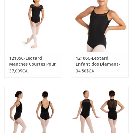
12105C-Leotard
12106C-Leotard
Manches Courtes Pour
Enfant dos Diamant-
Enfant-NOIR
NOIR
37,00$CA
34,50$CA