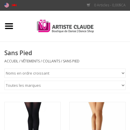
0 Articles - 0,00$CA
Accueil
Accessoires
Sans Pied
Vêtements
ACCUEIL
/
VÊTEMENTS
/
COLLANTS
/
SANS PIED
Souliers
Marques