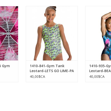
0-Pompeii
MotionWear 1410-841-Gym Tank
MotionWear 14
rd-SC
Leotard-LETS GO LIME-PA
Leotard-B
NIER
AJOUTER AU PANIER
AJOUTER 
i Gym
1410-841-Gym Tank
1410-935-G
Leotard-LETS GO LIME-PA
Leotard-BEA
40,00$CA
40,00$CA