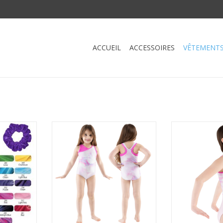
ACCUEIL
ACCESSOIRES
VÊTEMENT
 Scrunchie
Capezio 12201C-Leotard de
Capezio 12202C
Gymnastique Arc-En-Ciel Pixel
Candy
NIER
Pop Enfant
AJOUTER 
AJOUTER AU PANIER