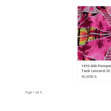
MotionWear 1410-84
Gym Tank Leota
AJOUTER AU PA
1410-840-Pompei
Tank Leotard-SC
40,00$CA
Page 1 de 9