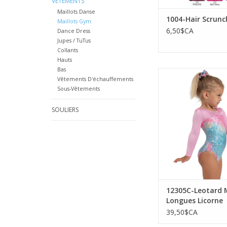
VÊTEMENTS
Maillots Danse
1004-Hair Scrunc
Maillots Gym
6,50$CA
Dance Dress
Jupes / TuTus
Collants
Hauts
Bas
Capezio 12305C-
Vêtements D'échauffements
Manches Longues 
Sous-Vêtements
Scintillant
AJOUTER AU PA
SOULIERS
12305C-Leotard
Longues Licorne
Scintillant
39,50$CA