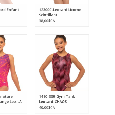
ard Enfant
12300C-Leotard Licorne
Scintillant
38,00$CA
7-812-Signature
MotionWear 1410-339-Gym Tank
range Leo-LA
Leotard-CHAOS
AU PANIER
AJOUTER AU PANIER
gnature
1410-339-Gym Tank
range Leo-LA
Leotard-CHAOS
40,00$CA