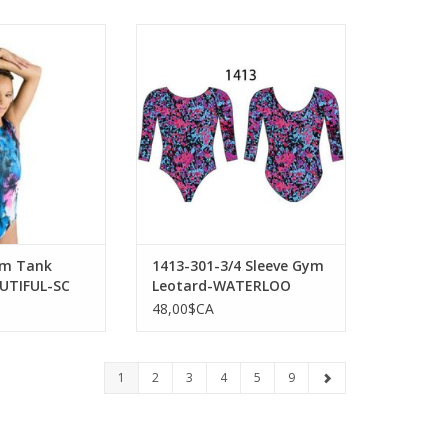
10-935-Gym Tank
MotionWear 1413-301-3/4 Sleeve
EAUTIFUL-SC
Gym Leotard-WATERLOO
AU PANIER
AJOUTER AU PANIER
ym Tank
1413-301-3/4 Sleeve Gym
UTIFUL-SC
Leotard-WATERLOO
48,00$CA
1
2
3
4
5
9