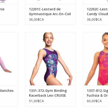
hie
12201C-Leotard de
12202C-Leot
Gymnastique Arc-En-Ciel
Candy Cloud
Pixel Pop Enfant
36,00$CA
36,00$CA
Leotard
MotionWear 1331-372-Gym
MotionWear 133
Licorne
Binding Racerback Leo-CRUISE
Fuchsia & O
AJOUTER AU PANIER
AJOUTER 
NIER
 Manches
1331-372-Gym Binding
1337-812-Si
Racerback Leo-CRUISE
Fuchsia & O
51,00$CA
60,00$CA