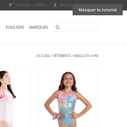
0 Articles - 0,00$CA
Mon compte / S'inscrire
Masquer le tutoriel
S
SOULIERS
MARQUES
ACCUEIL
/
VÊTEMENTS
/
MAILLOTS GYM
-Leotard Enfant
Capezio 12300C-Leotard Licorne
 Cloud
Scintillant
AU PANIER
AJOUTER AU PANIER