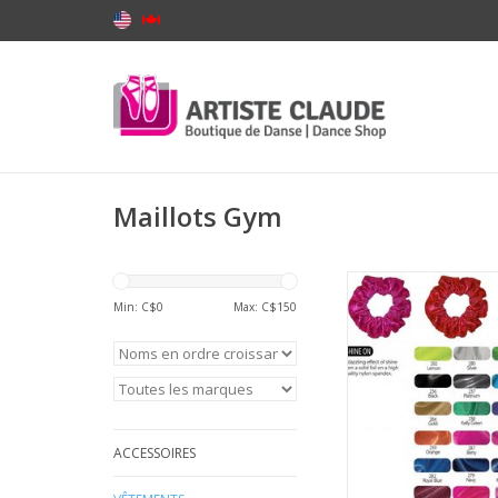
Maillots Gym
MotionWear 1004-Hair
Min: C$
0
Max: C$
150
AJOUTER AU PA
ACCESSOIRES