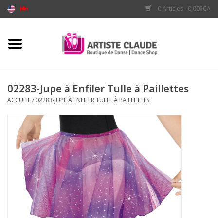
0 Articles - 0,00$CA
Accueil
Accessoires
02283-Jupe à Enfiler Tulle à Paillettes
ACCUEIL
/
02283-JUPE À ENFILER TULLE À PAILLETTES
Vêtements
Souliers
Marques