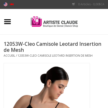
0 Articles - 0,00$CA
Accueil
Accessoires
12053W-Cleo Camisole Leotard Insertion
de Mesh
Vêtements
ACCUEIL
/
12053W-CLEO CAMISOLE LEOTARD INSERTION DE MESH
Souliers
Marques