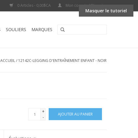
0 Articles - 0,00$CA
Mon compte / S'inscrire
Masquer le tutoriel
S
SOULIERS
MARQUES
ACCUEIL
/
12142C-LEGGING D'ENTRAÎNEMENT ENFANT - NOIR
+
AJOUTER AU PANIER
-