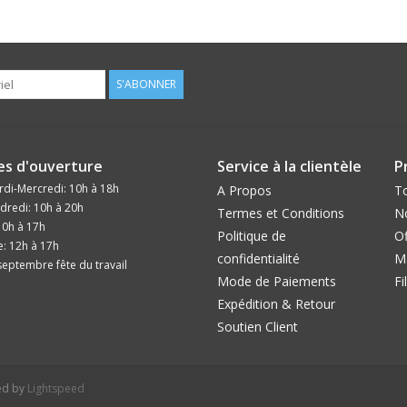
S'ABONNER
es d'ouverture
Service à la clientèle
P
di-Mercredi: 10h à 18h
A Propos
To
dredi: 10h à 20h
Termes et Conditions
N
10h à 17h
Politique de
Of
: 12h à 17h
confidentialité
M
eptembre fête du travail
Mode de Paiements
Fi
Expédition & Retour
Soutien Client
ed by
Lightspeed