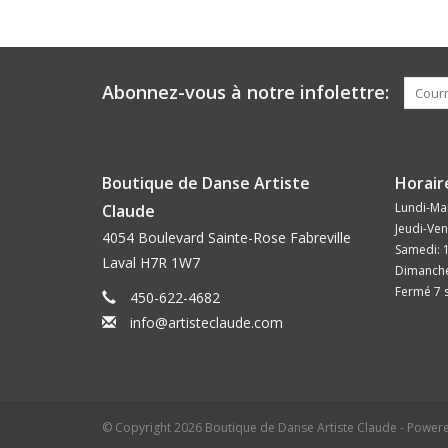
Abonnez-vous à notre infolettre:
Boutique de Danse Artiste
Horair
Lundi-Mar
Claude
Jeudi-Ven
4054 Boulevard Sainte-Rose Fabreville
Samedi: 
Laval H7R 1W7
Dimanche
Fermé 7 s
450-622-4682
info@artisteclaude.com
© Copyright 2026 Boutique de Danse Artiste Claude - Power