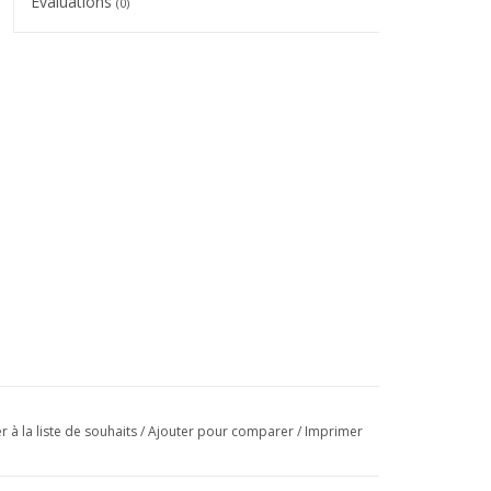
Évaluations
(0)
r à la liste de souhaits
/
Ajouter pour comparer
/
Imprimer