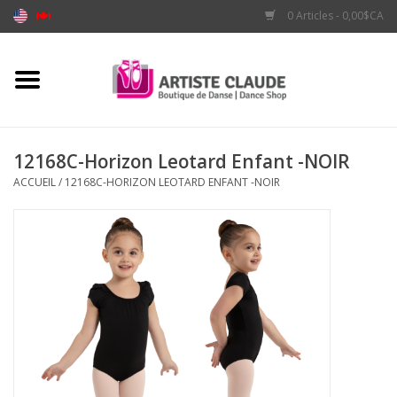
0 Articles - 0,00$CA
Accueil
Accessoires
12168C-Horizon Leotard Enfant -NOIR
ACCUEIL
/
12168C-HORIZON LEOTARD ENFANT -NOIR
Vêtements
Souliers
Marques