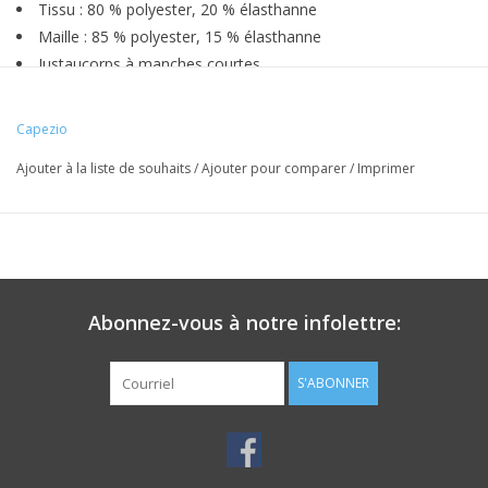
Tissu : 80 % polyester, 20 % élasthanne
Maille : 85 % polyester, 15 % élasthanne
Justaucorps à manches courtes
Encolure dégagée
Fronces à l'encolure et aux manches
Capezio
Dos dégagé Panneau arrière superposé en maille
Ajouter à la liste de souhaits
/
Ajouter pour comparer
/
Imprimer
Entièrement doublées sur le devant
La maille est teinte pour correspondre
Ligne de jambe de ballet
Entretien recommandé : lavage en machine à froid - séchage
à l'air libre
Abonnez-vous à notre infolettre:
S'ABONNER