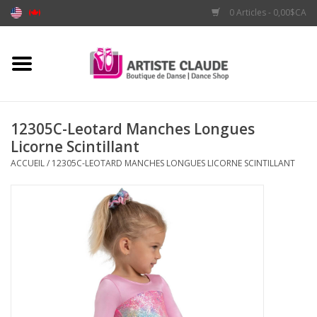
0 Articles - 0,00$CA
Accueil
Accessoires
12305C-Leotard Manches Longues
Licorne Scintillant
Vêtements
ACCUEIL
/
12305C-LEOTARD MANCHES LONGUES LICORNE SCINTILLANT
Souliers
Marques