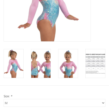
Size:
*