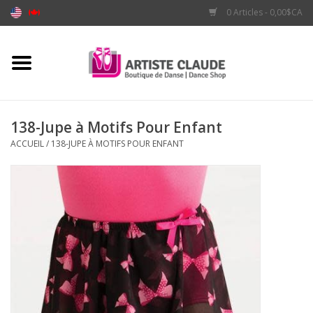
0 Articles - 0,00$CA
Accueil
Accessoires
138-Jupe à Motifs Pour Enfant
ACCUEIL
/
138-JUPE À MOTIFS POUR ENFANT
Vêtements
Souliers
Marques