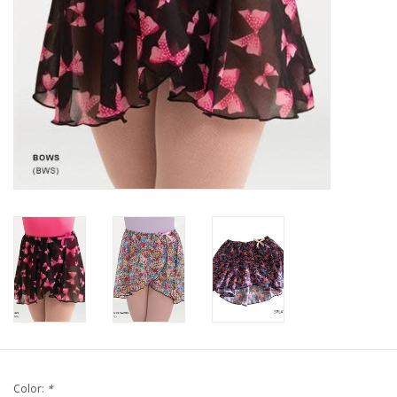
Color:
*