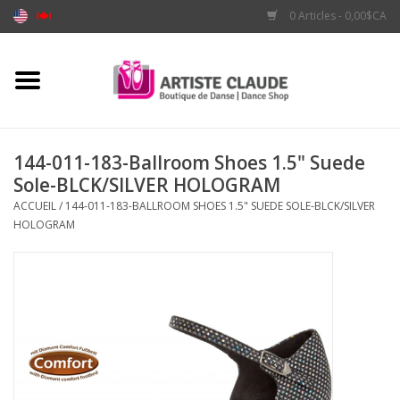
0 Articles - 0,00$CA
Accueil
Accessoires
144-011-183-Ballroom Shoes 1.5" Suede
Sole-BLCK/SILVER HOLOGRAM
Vêtements
ACCUEIL
/
144-011-183-BALLROOM SHOES 1.5" SUEDE SOLE-BLCK/SILVER
HOLOGRAM
Souliers
Marques