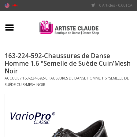
0 Articles - 0,00$CA
Accueil
Accessoires
163-224-592-Chaussures de Danse
Homme 1.6 "Semelle de Suède Cuir/Mesh
Vêtements
Noir
ACCUEIL
/
163-224-592-CHAUSSURES DE DANSE HOMME 1.6 "SEMELLE DE
Souliers
SUÈDE CUIR/MESH NOIR
Marques