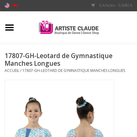
0 Articles - 0,00$CA
Accueil
Accessoires
17807-GH-Leotard de Gymnastique
Manches Longues
Vêtements
ACCUEIL
/
17807-GH-LEOTARD DE GYMNASTIQUE MANCHES LONGUES
Souliers
Marques