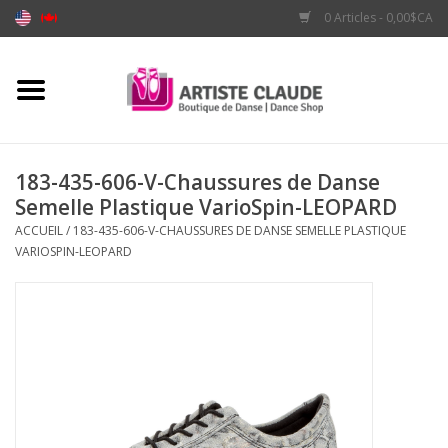
0 Articles - 0,00$CA
Accueil
Accessoires
183-435-606-V-Chaussures de Danse
Semelle Plastique VarioSpin-LEOPARD
Vêtements
ACCUEIL
/
183-435-606-V-CHAUSSURES DE DANSE SEMELLE PLASTIQUE
VARIOSPIN-LEOPARD
Souliers
Marques