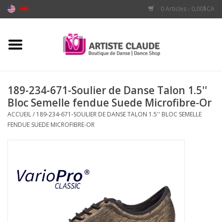
0 Articles - 0,00$CA
Accueil
Accessoires
189-234-671-Soulier de Danse Talon 1.5''
Bloc Semelle fendue Suede Microfibre-Or
Vêtements
ACCUEIL
/
189-234-671-SOULIER DE DANSE TALON 1.5'' BLOC SEMELLE
FENDUE SUEDE MICROFIBRE-OR
Souliers
Marques