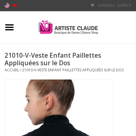
0 Articles - 0,00$CA
Accueil
Accessoires
21010-V-Veste Enfant Paillettes
Appliquées sur le Dos
Vêtements
ACCUEIL
/
21010-V-VESTE ENFANT PAILLETTES APPLIQUÉES SUR LE DOS
Souliers
Marques