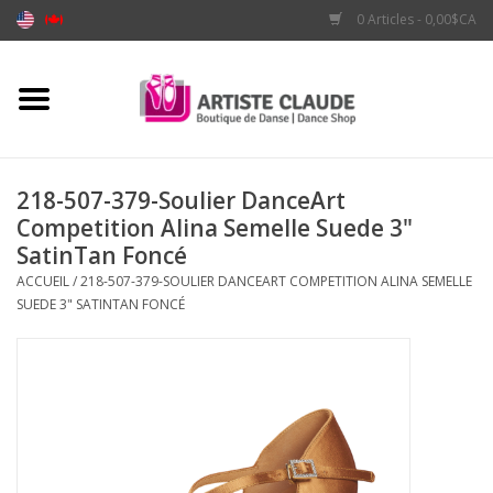
0 Articles - 0,00$CA
Accueil
Accessoires
218-507-379-Soulier DanceArt
Competition Alina Semelle Suede 3"
Vêtements
SatinTan Foncé
ACCUEIL
/
218-507-379-SOULIER DANCEART COMPETITION ALINA SEMELLE
Souliers
SUEDE 3" SATINTAN FONCÉ
Marques