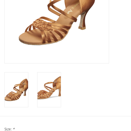
Size:
*