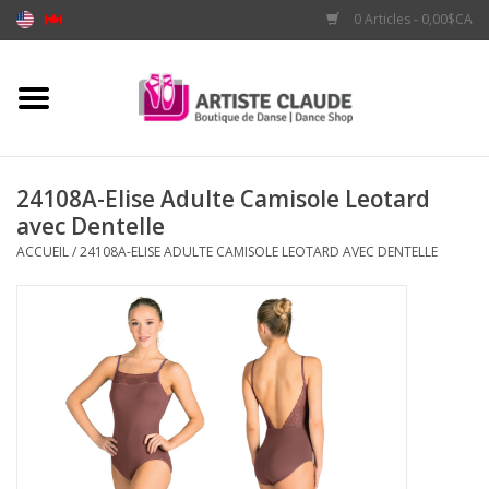
0 Articles - 0,00$CA
Accueil
Accessoires
24108A-Elise Adulte Camisole Leotard
avec Dentelle
Vêtements
ACCUEIL
/
24108A-ELISE ADULTE CAMISOLE LEOTARD AVEC DENTELLE
Souliers
Marques