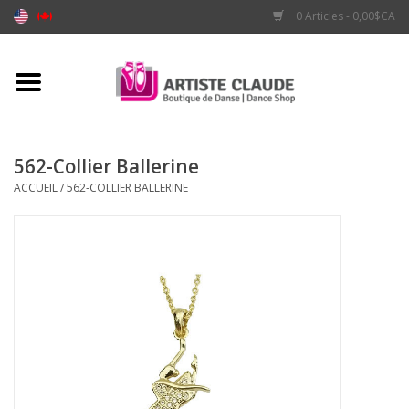
0 Articles - 0,00$CA
Accueil
Accessoires
562-Collier Ballerine
ACCUEIL
/
562-COLLIER BALLERINE
Vêtements
Souliers
Marques