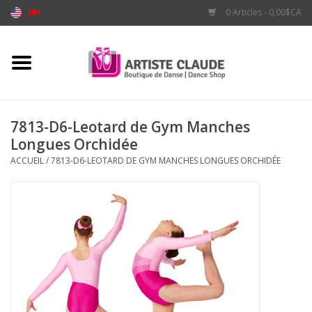
0 Articles - 0,00$CA
Accueil
Accessoires
7813-D6-Leotard de Gym Manches
Longues Orchidée
Vêtements
ACCUEIL
/
7813-D6-LEOTARD DE GYM MANCHES LONGUES ORCHIDÉE
Souliers
Marques