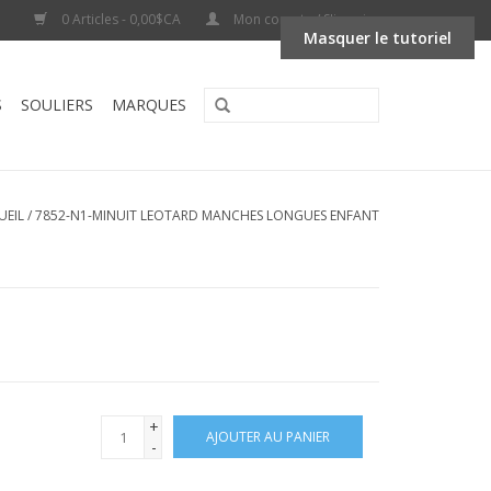
0 Articles - 0,00$CA
Mon compte / S'inscrire
Masquer le tutoriel
S
SOULIERS
MARQUES
UEIL
/
7852-N1-MINUIT LEOTARD MANCHES LONGUES ENFANT
+
AJOUTER AU PANIER
-