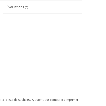
Évaluations
(0)
r à la liste de souhaits
/
Ajouter pour comparer
/
Imprimer