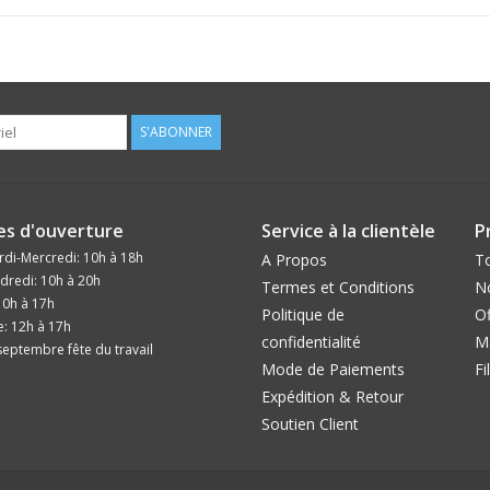
S'ABONNER
es d'ouverture
Service à la clientèle
P
di-Mercredi: 10h à 18h
A Propos
To
dredi: 10h à 20h
Termes et Conditions
N
10h à 17h
Politique de
Of
: 12h à 17h
confidentialité
M
eptembre fête du travail
Mode de Paiements
Fi
Expédition & Retour
Soutien Client