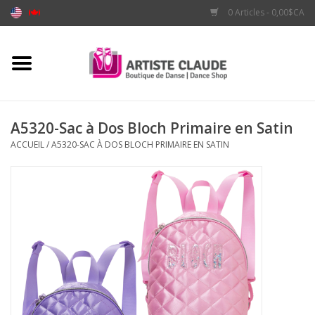
0 Articles - 0,00$CA
Accueil
Accessoires
A5320-Sac à Dos Bloch Primaire en Satin
ACCUEIL
/
A5320-SAC À DOS BLOCH PRIMAIRE EN SATIN
Vêtements
Souliers
Marques