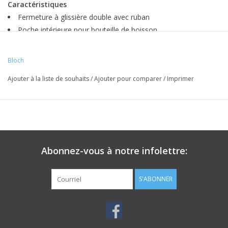
Caractéristiques
Fermeture à glissière double avec ruban
Poche intérieure pour bouteille de boisson
Deux poches intérieures et une section zippée
Bretelles réglables et poignée supérieure
Bloch
Logo BLOCH transparent avec paillettes shaker
Ajouter à la liste de souhaits
/
Ajouter pour comparer
/
Imprimer
Dimensions - L26 x H26 x P10 cm
Abonnez-vous à notre infolettre:
S'ABONNER