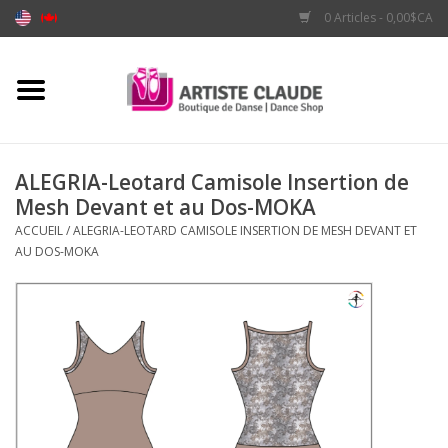
0 Articles - 0,00$CA
Accueil
Accessoires
ALEGRIA-Leotard Camisole Insertion de
Mesh Devant et au Dos-MOKA
Vêtements
ACCUEIL
/
ALEGRIA-LEOTARD CAMISOLE INSERTION DE MESH DEVANT ET
AU DOS-MOKA
Souliers
Marques