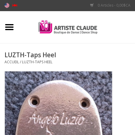
0 Articles - 0,00$CA
Accueil
Accessoires
LUZTH-Taps Heel
ACCUEIL
/
LUZTH-TAPS HEEL
Vêtements
Souliers
Marques