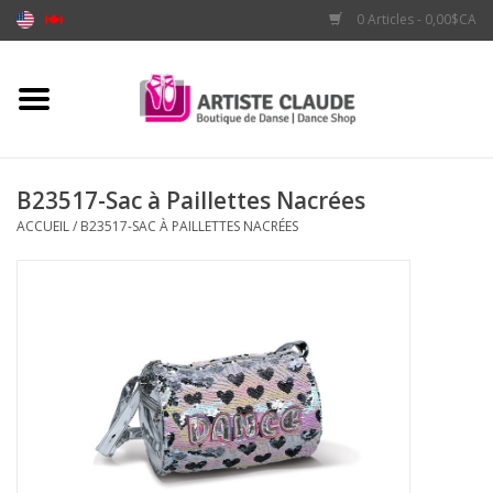
0 Articles - 0,00$CA
Accueil
Accessoires
B23517-Sac à Paillettes Nacrées
ACCUEIL
/
B23517-SAC À PAILLETTES NACRÉES
Vêtements
Souliers
Marques