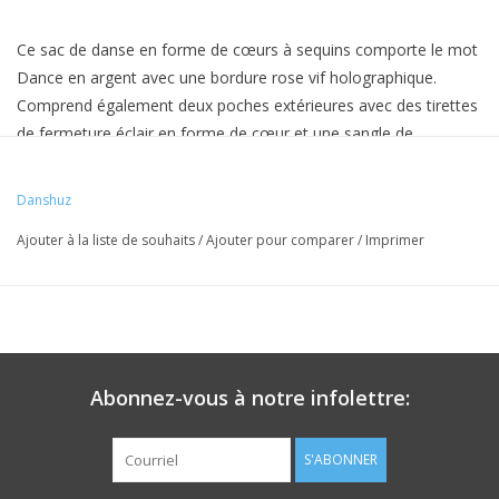
Ce sac de danse en forme de cœurs à sequins comporte le mot
Dance en argent avec une bordure rose vif holographique.
Comprend également deux poches extérieures avec des tirettes
de fermeture éclair en forme de cœur et une sangle de
transport réglable/bandoulière, le tout dans un amusant argent
métallique brillant.
Ce sac de danse comme tous les sacs
Danshuz
DANZNMOTION est entièrement doublé, zips fermés.
Ajouter à la liste de souhaits
/
Ajouter pour comparer
/
Imprimer
11" x 7"
Abonnez-vous à notre infolettre:
S'ABONNER