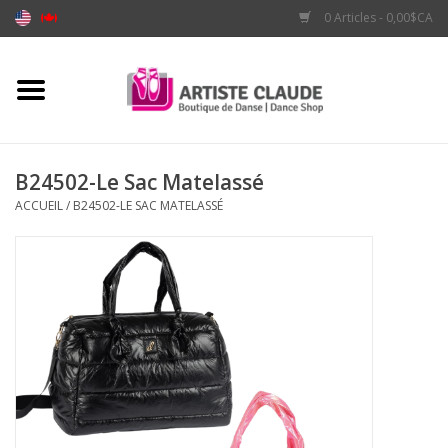
0 Articles - 0,00$CA
Accueil
Accessoires
B24502-Le Sac Matelassé
ACCUEIL
/
B24502-LE SAC MATELASSÉ
Vêtements
Souliers
Marques