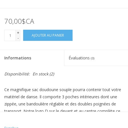
70,00$CA
+
AJOUTER AU PANIER
-
Informations
Évaluations
(0)
Disponibilité:
En stock
(2)
Ce magnifique sac doudoune souple pourra contenir tout votre
matériel de danse.
Il comporte 3 poches intérieures dont une
zippée, une bandoulière réglable et des doubles poignées de
transport.
Notre logo D sur le devant et au centre complète ce
sac.