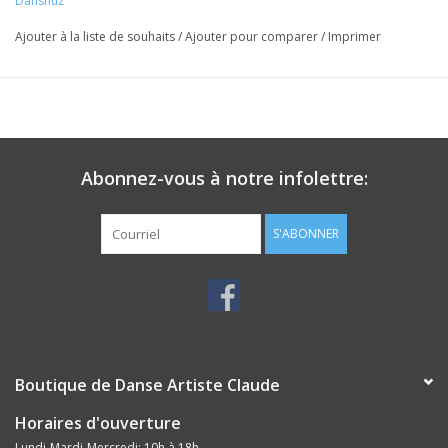
Taille : 15" x 13" x 10"
Danshuz
Ajouter à la liste de souhaits
/
Ajouter pour comparer
/
Imprimer
Abonnez-vous à notre infolettre:
S'ABONNER
Boutique de Danse Artiste Claude
Horaires d'ouverture
Lundi-Mardi-Mercredi: 10h à 18h