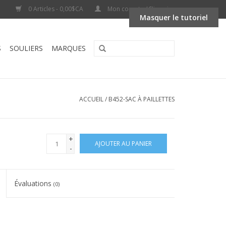
0 Articles - 0,00$CA
Mon compte / S'inscrire
Masquer le tutoriel
S
SOULIERS
MARQUES
ACCUEIL
/
B452-SAC À PAILLETTES
+
AJOUTER AU PANIER
-
Évaluations
(0)