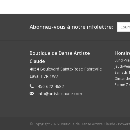
Abonnez-vous à notre infolettre:
Boutique de Danse Artiste
Horair
Lundi-Mar
Claude
Jeudi-Ven
4054 Boulevard Sainte-Rose Fabreville
Samedi: 
Laval H7R 1W7
Dimanche
Fermé 7 s
450-622-4682
info@artisteclaude.com
© Copyright 2026 Boutique de Danse Artiste Claude - Power