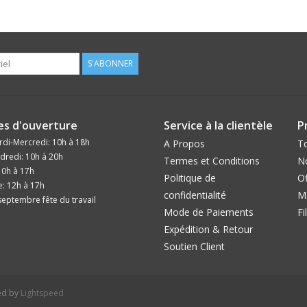
S'ABONNER
es d'ouverture
Service à la clientèle
P
di-Mercredi: 10h à 18h
A Propos
To
dredi: 10h à 20h
Termes et Conditions
N
10h à 17h
Politique de
Of
: 12h à 17h
confidentialité
M
eptembre fête du travail
Mode de Paiements
Fi
Expédition & Retour
Soutien Client
ed by
Lightspeed