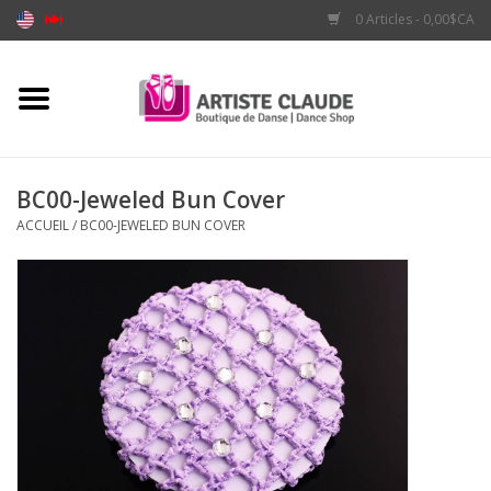
0 Articles - 0,00$CA
Accueil
Accessoires
BC00-Jeweled Bun Cover
ACCUEIL
/
BC00-JEWELED BUN COVER
Vêtements
Souliers
Marques