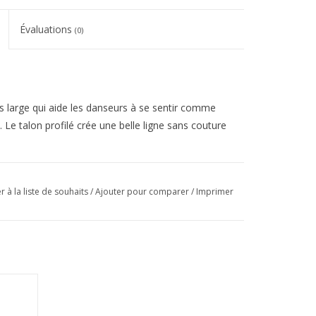
Évaluations
(0)
s large qui aide les danseurs à se sentir comme
.
Le talon profilé crée une belle ligne sans couture
 plus durable, aidant à réduire les plis et à donner
r à la liste de souhaits
/
Ajouter pour comparer
/
Imprimer
ne un profil plus bas au pied et une réduction
de gorge ouverte en forme de U, combinés au satin
e dont les danseurs ont besoin.
Conçu sur une
ces avec
ours naturels du pied, gardant le cou-de-pied en
otection contre les blessures.