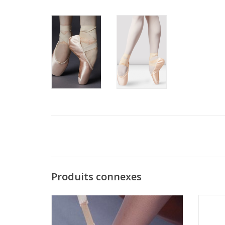
Produits connexes
Capezio BH310LPP-Flexers Ribbons-LPR
MDAC 
AJOUTER AU PANIER