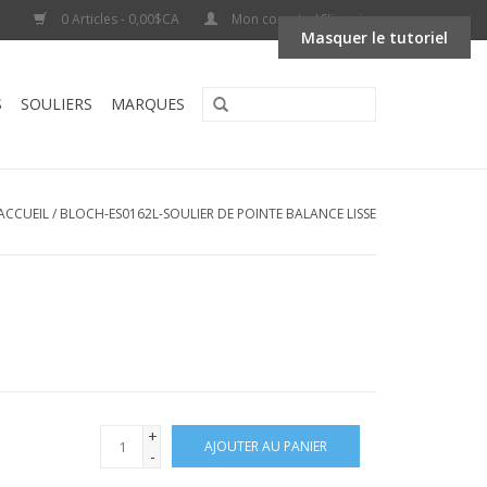
0 Articles - 0,00$CA
Mon compte / S'inscrire
Masquer le tutoriel
S
SOULIERS
MARQUES
ACCUEIL
/
BLOCH-ES0162L-SOULIER DE POINTE BALANCE LISSE
+
AJOUTER AU PANIER
-