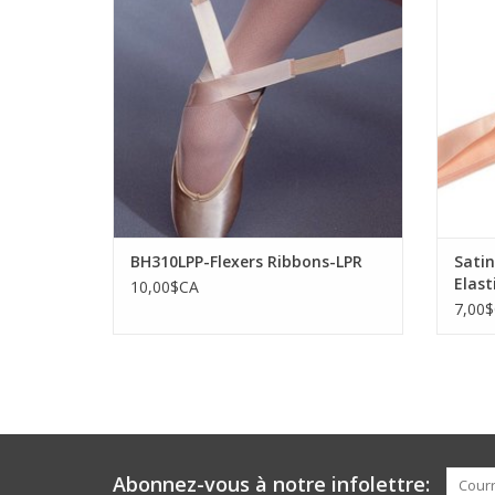
BH310LPP-Flexers Ribbons-LPR
Satin
Elast
10,00$CA
7,00
Abonnez-vous à notre infolettre: