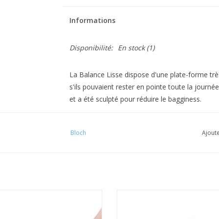
Informations
Disponibilité:
En stock
(1)
La Balance Lisse dispose d'une plate-forme trè
s'ils pouvaient rester en pointe toute la journée
et a été sculpté pour réduire le bagginess.
Le matériau satiné renforcé est plus résistant et
un aspect global plus lisse.
Bloch
Ajoute
Balance Lisse présente un talon sculpté qui don
globale de l'apparence sur le talon.
Un profil bas, des côtés moyens et une ligne 
renforcé, créent la coupe de soutien et profilé
Satin Ribbons 24" /4 pieces with
MDAC Rubans Élastiques 21"/4 Piè
forme incurvée, une tige moyenne suit les cont
Elastics 9" /2 pieces
Élastiques 9" /2 Pièces
contact avec la chaussure, offrant confort et pr