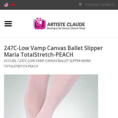
0 Articles - 0,00$CA
Accueil
Accessoires
247C-Low Vamp Canvas Ballet Slipper
Maria TotalStretch-PEACH
Vêtements
ACCUEIL
/
247C-LOW VAMP CANVAS BALLET SLIPPER MARIA
TOTALSTRETCH-PEACH
Souliers
Marques