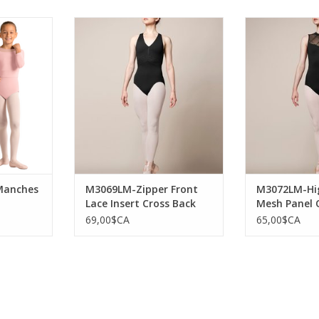
 à Manches
Mirella M3069LM-Zipper Front
Mirella M3072L
rt
Lace Insert Cross Back Strap
Mesh Panel Ope
Leotard-SMALL
BLA
NIER
AJOUTER AU PANIER
AJOUTER 
Manches
M3069LM-Zipper Front
M3072LM-Hig
Lace Insert Cross Back
Mesh Panel 
Strap Leotard-SMALL
Leotard-BLA
69,00$CA
65,00$CA