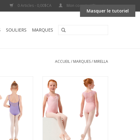
0 Articles - 0,00$CA
Mon compte / S'inscrire
Masquer le tutoriel
S
SOULIERS
MARQUES
ACCUEIL
/
MARQUES
/
MIRELLA
252C-Leotard
Mirella M1558C-Leotard Manches
elle Marguerite
Courtes Dos en Mesh Encolure V-
ROSE
AU PANIER
AJOUTER AU PANIER