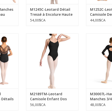
Manches
M1245C-Leotard Détail
M1252C-Leo
eau
Tressé à Encolure Haute
Camisole De
u Dos
Marguerite
54,00$CA
44,00$CA
Leotard
Mirella M2189TM-Leotard
Mirella M30007
tails de
Camisole Enfant Dos Ouvert
3/4 Dos O
 -NOIR
Décolleté Détail Tressé-NOIR
AJOUTER 
NIER
AJOUTER AU PANIER
d
M2189TM-Leotard
M30007L-Ha
 Détails
Camisole Enfant Dos
Manches 3/4
es -NOIR
Ouvert Décolleté Détail
NOIR
56,00$CA
48,00$CA
Tressé-NOIR