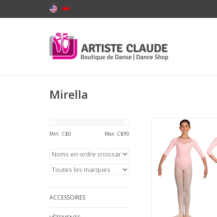
Mirella
Mirella M122C-Lepta
3/4 Encolure Bate
Min: C$
0
Max: C$
90
Torsadée au 
AJOUTER AU PA
ACCESSOIRES