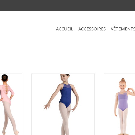
ACCUEIL
ACCESSOIRES
VÊTEMENT
rd Manches
Mirella M1245C-Leotard Détail
Mirella M1
au Mesh
Tressé à Encolure Haute
Camisole Dent
Dos
AJOUTER AU PANIER
AJOUTER 
NIER