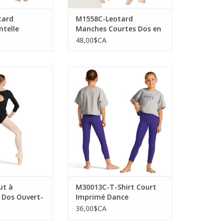
tard
M1558C-Leotard
ntelle
Manches Courtes Dos en
Mesh Encolure V-ROSE
48,00$CA
L-Haut à Manches
Mirella M30013C-T-Shirt Court
uvert-NOIR
Imprimé Dance
AU PANIER
AJOUTER AU PANIER
ut à
M30013C-T-Shirt Court
 Dos Ouvert-
Imprimé Dance
36,00$CA