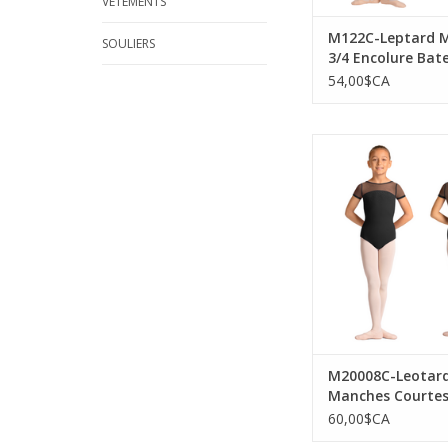
VÊTEMENTS
M122C-Leptard 
SOULIERS
3/4 Encolure Bat
Mesh Torsadée a
54,00$CA
Mirella M20008C-
Manches Courtes Dé
Points Bretelles
AJOUTER AU PA
M20008C-Leotar
Manches Courtes
de Points Bretell
60,00$CA