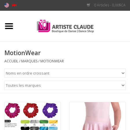
0 Articles - 0,00$CA
Accueil
Accessoires
MotionWear
Vêtements
ACCUEIL
/
MARQUES
/
MOTIONWEAR
Souliers
Marques