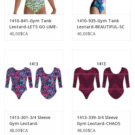
1410-841-Gym Tank
1410-935-Gym Tank
Leotard-LETS GO LIME-
Leotard-BEAUTIFUL-SC
PA
40,00$CA
40,00$CA
1413-301-3/4 Sleeve
1413-339-3/4 Sleeve
Gym Leotard-
Gym Leotard-CHAOS
WATERLOO
48,00$CA
48,00$CA