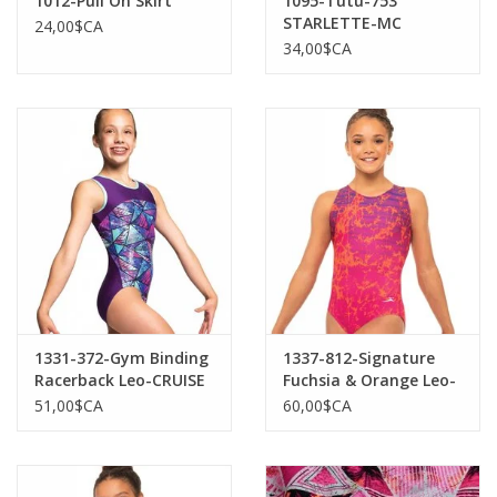
1012-Pull On Skirt
1095-Tutu-753
STARLETTE-MC
24,00$CA
34,00$CA
1331-372-Gym Binding
1337-812-Signature
Racerback Leo-CRUISE
Fuchsia & Orange Leo-
LA
51,00$CA
60,00$CA