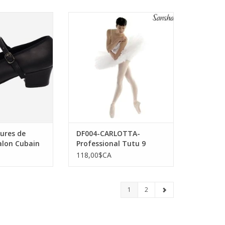
Chaussures de
Sansha DF004-CARLOTTA-
on Cubain Cuir-
Professional Tutu 9 Layers of
OIR
Tulle
AU PANIER
AJOUTER AU PANIER
ures de
DF004-CARLOTTA-
alon Cubain
Professional Tutu 9
Layers of Tulle
118,00$CA
1
2