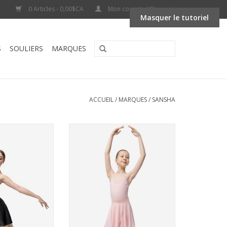
0 Articles - 0,00$CA
Mon compte / S'inscrire
Masquer le tutoriel
S
SOULIERS
MARQUES
ACCUEIL
/
MARQUES
/
SANSHA
4-Nashville Wrap
Sansha 56BA1004-Jupe Enfant à
 Size-BLACK
Enfiler
AU PANIER
AJOUTER AU PANIER