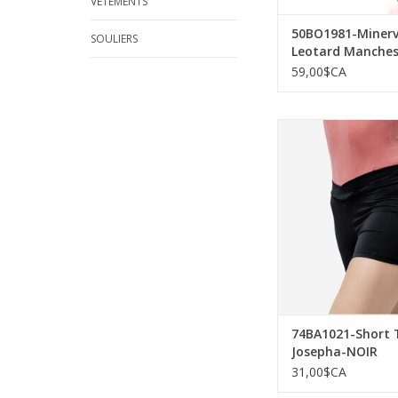
VÊTEMENTS
50BO1981-Miner
SOULIERS
Leotard Manche
Longues Insertio
59,00$CA
Mesh-NOIR-7
Sansha 74BA1021-Shor
Josepha-NO
AJOUTER AU PA
74BA1021-Short T
Josepha-NOIR
31,00$CA