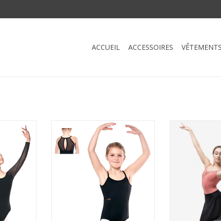
ACCUEIL
ACCESSOIRES
VÊTEMENT
Minerve
Sansha 51BO1022-Marthe
Sansha 55BA101
Longues
Leotard Camisole Enfant
Skirt One
-NOIR-7
Insertion de Mesh-NOIR
AJOUTER 
NIER
AJOUTER AU PANIER