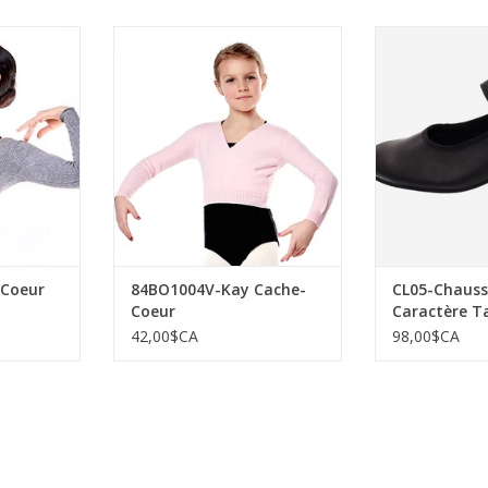
che Coeur
Sansha 84BO1004V-Kay Cache-
Sansha CL05-
Coeur
Caractère Tal
N
NIER
AJOUTER AU PANIER
AJOUTER 
 Coeur
84BO1004V-Kay Cache-
CL05-Chauss
Coeur
Caractère T
Cuir-NOIR
42,00$CA
98,00$CA