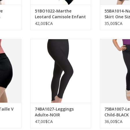
ve
51BO1022-Marthe
55BA1014-Na
s
Leotard Camisole Enfant
Skirt One Si
n de
Insertion de Mesh-NOIR
42,00$CA
35,00$CA
t Taille V
Sansha 74BA1027-Leggings
Sansha 75BA
IR
Adulte-NOIR
Child
NIER
AJOUTER AU PANIER
AJOUTER 
aille V
74BA1027-Leggings
75BA1007-Le
Adulte-NOIR
Child-BLACK
47,00$CA
36,00$CA