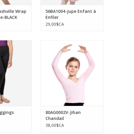
shville Wrap
56BA1004-Jupe Enfant à
ze-BLACK
Enfiler
29,00$CA
1007-Leggings
Sansha 80AG0002V-Jihan
-BLACK
Chandail
AU PANIER
AJOUTER AU PANIER
ggings
80AG0002V-Jihan
Chandail
38,00$CA