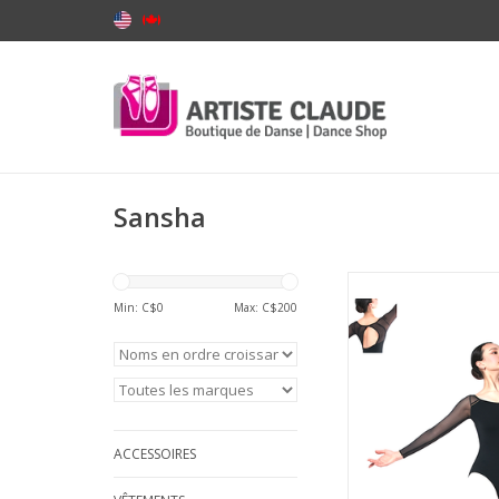
Sansha
Sansha 50BO1981-
Leotard Manches 
Min: C$
0
Max: C$
200
Insertion de Mesh
AJOUTER AU PA
ACCESSOIRES