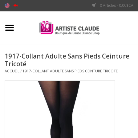
0 Articles - 0,00$CA
Accueil
Accessoires
1917-Collant Adulte Sans Pieds Ceinture
Tricoté
Vêtements
ACCUEIL
/
1917-COLLANT ADULTE SANS PIEDS CEINTURE TRICOTÉ
Souliers
Marques