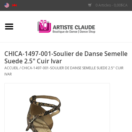
0 Articles - 0,00$CA
Accueil
Accessoires
CHICA-1497-001-Soulier de Danse Semelle
Suede 2.5" Cuir Ivar
Vêtements
ACCUEIL
/
CHICA-1497-001-SOULIER DE DANSE SEMELLE SUEDE 2.5" CUIR
IVAR
Souliers
Marques