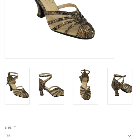
Size:
*