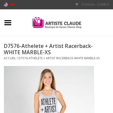
0 Articles - 0,00$CA
Accueil
Accessoires
D7576-Athelete + Artist Racerback-
WHITE MARBLE-XS
Vêtements
ACCUEIL
/
D7576-ATHELETE + ARTIST RACERBACK-WHITE MARBLE-XS
Souliers
Marques