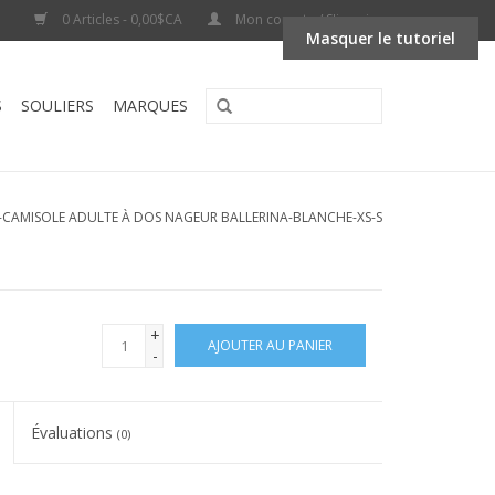
0 Articles - 0,00$CA
Mon compte / S'inscrire
Masquer le tutoriel
S
SOULIERS
MARQUES
-CAMISOLE ADULTE À DOS NAGEUR BALLERINA-BLANCHE-XS-S
+
AJOUTER AU PANIER
-
Évaluations
(0)