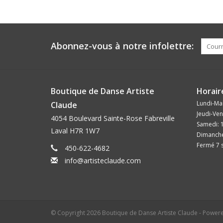
Abonnez-vous à notre infolettre:
Boutique de Danse Artiste
Horair
Lundi-Mar
Claude
Jeudi-Ven
4054 Boulevard Sainte-Rose Fabreville
Samedi: 
Laval H7R 1W7
Dimanche
Fermé 7 s
450-622-4682
info@artisteclaude.com
© Copyright 2026 Boutique de Danse Artiste Claude - Power