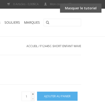
0 Articles - 0,00$CA
Mon compte / S'inscrire
Masquer le tutoriel
S
SOULIERS
MARQUES
ACCUEIL
/
F12445C-SHORT ENFANT WAVE
+
AJOUTER AU PANIER
-