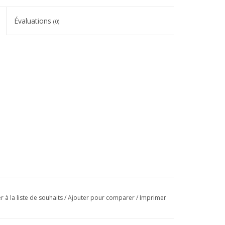
Évaluations
(0)
r à la liste de souhaits
/
Ajouter pour comparer
/
Imprimer