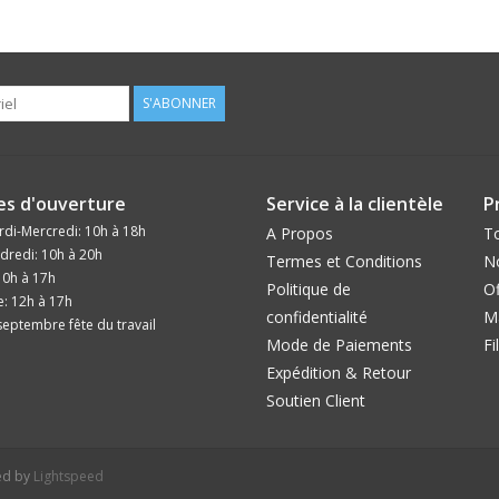
S'ABONNER
es d'ouverture
Service à la clientèle
P
di-Mercredi: 10h à 18h
A Propos
To
dredi: 10h à 20h
Termes et Conditions
N
10h à 17h
Politique de
Of
: 12h à 17h
confidentialité
M
eptembre fête du travail
Mode de Paiements
Fi
Expédition & Retour
Soutien Client
ed by
Lightspeed