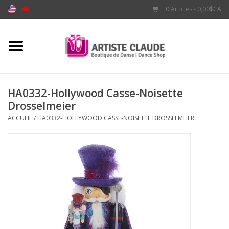
0 Articles - 0,00$CA
Accueil
Accessoires
HA0332-Hollywood Casse-Noisette
Drosselmeier
Vêtements
ACCUEIL
/
HA0332-HOLLYWOOD CASSE-NOISETTE DROSSELMEIER
Souliers
Marques