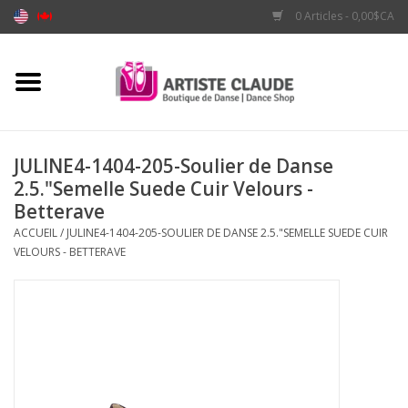
0 Articles - 0,00$CA
Accueil
Accessoires
JULINE4-1404-205-Soulier de Danse
2.5."Semelle Suede Cuir Velours -
Vêtements
Betterave
ACCUEIL
/
JULINE4-1404-205-SOULIER DE DANSE 2.5."SEMELLE SUEDE CUIR
Souliers
VELOURS - BETTERAVE
Marques