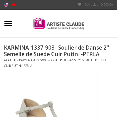
0 Articles - 0,00$CA
Accueil
Accessoires
KARMINA-1337-903--Soulier de Danse 2''
Semelle de Suede Cuir Putini -PERLA
Vêtements
ACCUEIL
/
KARMINA-1337-903--SOULIER DE DANSE 2'' SEMELLE DE SUEDE
CUIR PUTINI -PERLA
Souliers
Marques