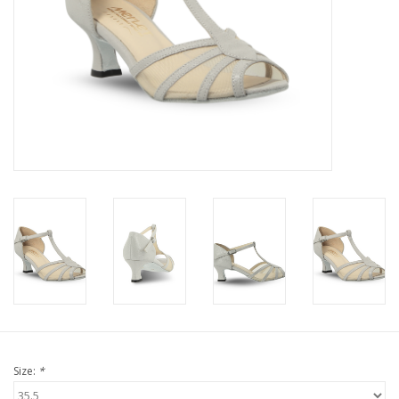
Size:
*