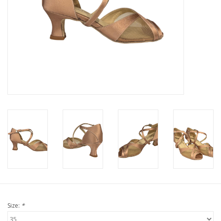
Size:
*