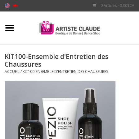
0 Articles - 0,00$CA
Accueil
Accessoires
KIT100-Ensemble d'Entretien des
Chaussures
Vêtements
ACCUEIL
/
KIT100-ENSEMBLE D'ENTRETIEN DES CHAUSSURES
Souliers
Marques