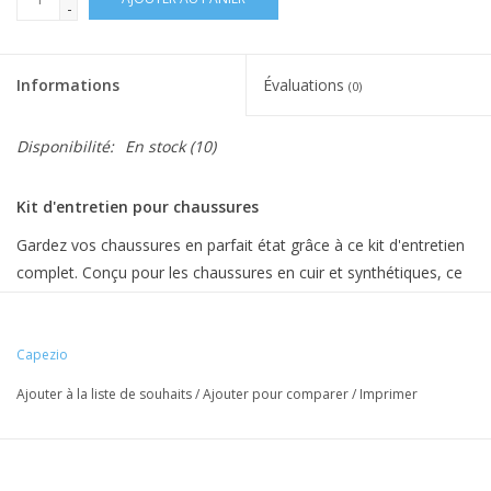
-
Informations
Évaluations
(0)
Disponibilité:
En stock
(10)
Kit d'entretien pour chaussures
Gardez vos chaussures en parfait état grâce à ce kit d'entretien
complet. Conçu pour les chaussures en cuir et synthétiques, ce
kit permet de nettoyer, nourrir et protéger vos chaussures
contre l'usure, prolongeant ainsi leur durée de vie. Chaque kit
comprend : 1 nettoyant pour cuir, 1 cirage, 1 protecteur anti-
Capezio
taches et 1 chiffon en microfibre. Le nettoyant pour cuir Capezio
Ajouter à la liste de souhaits
/
Ajouter pour comparer
/
Imprimer
est formulé à base de cire de carnauba brésilienne pour éliminer
en douceur la saleté tout en nourrissant et en assouplissant
tous les types de cuir lisse. Sûr et efficace, il redonne de l'éclat à