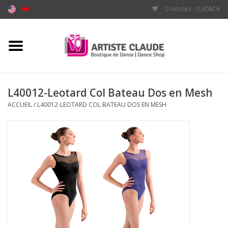
0 Articles - 0,00$CA
Accueil
Accessoires
L40012-Leotard Col Bateau Dos en Mesh
ACCUEIL
/
L40012-LEOTARD COL BATEAU DOS EN MESH
Vêtements
Souliers
Marques