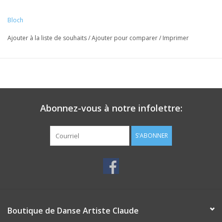
cœur
Bordure satiné brillant
Bloch
Empiècement dos en résille
Ajouter à la liste de souhaits
/
Ajouter pour comparer
/
Imprimer
Détail torsadé au dos
Dos découpé
Abonnez-vous à notre infolettre:
S'ABONNER
Boutique de Danse Artiste Claude