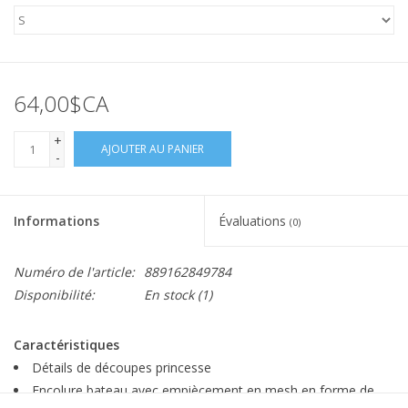
64,00$CA
+
AJOUTER AU PANIER
-
Informations
Évaluations
(0)
Numéro de l'article:
889162849784
Disponibilité:
En stock
(1)
Caractéristiques
Détails de découpes princesse
Encolure bateau avec empiècement en mesh en forme de