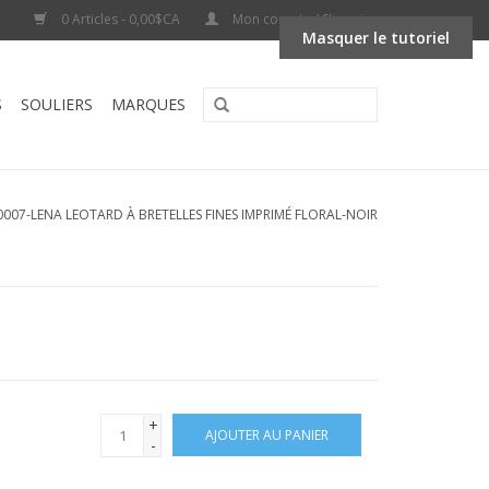
0 Articles - 0,00$CA
Mon compte / S'inscrire
Masquer le tutoriel
S
SOULIERS
MARQUES
0007-LENA LEOTARD À BRETELLES FINES IMPRIMÉ FLORAL-NOIR
+
AJOUTER AU PANIER
-