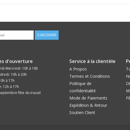
S'ABONNER
es d'ouverture
Service à la clientèle
P
di-Mercredi: 10h à 18h
A Propos
To
dredi: 10h à 20h
Termes et Conditions
N
10h à 17h
Politique de
Of
: 12h à 17h
confidentialité
M
eptembre fête du travail
Mode de Paiements
Fi
Expédition & Retour
Soutien Client