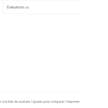
Évaluations
(0)
r à la liste de souhaits
/
Ajouter pour comparer
/
Imprimer