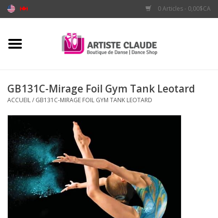
0 Articles - 0,00$CA
Accueil
Accessoires
GB131C-Mirage Foil Gym Tank Leotard
ACCUEIL
/
GB131C-MIRAGE FOIL GYM TANK LEOTARD
Vêtements
Souliers
Marques