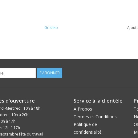
Grishko
Ajoute
S'ABONNER
es d'ouverture
Service à la clientèle
P
di-Mercredi: 10h à 18h
A Propos
To
dredi: 10h à 20h
Termes et Conditions
N
10h à 17h
Politique de
Of
: 12h à 17h
confidentialité
M
eptembre fête du travail