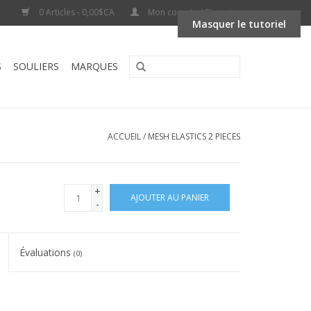
0 Articles - 0,00$CA
Mon compte / S'inscrire
Masquer le tutoriel
S
SOULIERS
MARQUES
ACCUEIL
/
MESH ELASTICS 2 PIECES
+
AJOUTER AU PANIER
-
Évaluations
(0)