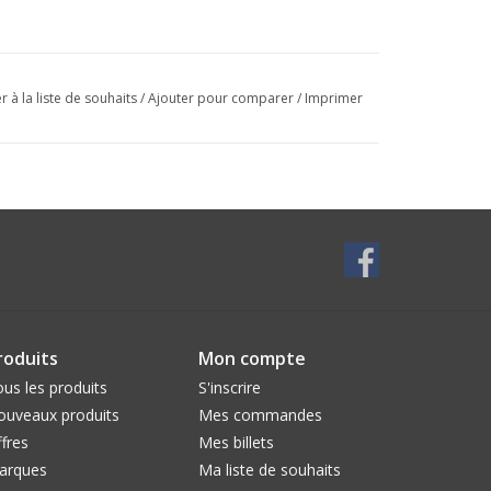
r à la liste de souhaits
/
Ajouter pour comparer
/
Imprimer
roduits
Mon compte
us les produits
S'inscrire
ouveaux produits
Mes commandes
fres
Mes billets
arques
Ma liste de souhaits