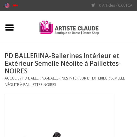
0 Articles - 0,00$CA
Accueil
Accessoires
PD BALLERINA-Ballerines Intérieur et
Extérieur Semelle Néolite à Paillettes-
Vêtements
NOIRES
ACCUEIL
/
PD BALLERINA-BALLERINES INTÉRIEUR ET EXTÉRIEUR SEMELLE
Souliers
NÉOLITE À PAILLETTES-NOIRES
Marques