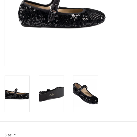
Size:
*