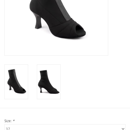
Size:
*